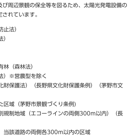
及び周辺景観の保全等を図るため、太陽光発電設備の
定されています。
防止法）
法）
有林（森林法）
法）※営農型を除く
化財保護法）（長野県文化財保護条例）（茅野市文
た区域（茅野市景観づくり条例)
別規制地域（エコーラインの両側300ｍ以内）（長
、当該道路の両側各300ｍ以内の区域