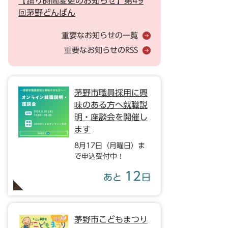
【踊り時間変更のお知らせ】第49
回茅野どんばん
重要なお知らせの一覧
重要なお知らせのRSS
茅野市職員採用に興
味のある方へ就職説
明・座談会を開催し
ます
8月17日（月曜日）ま
で申込受付中！
12
あと
日
茅野市こどもまつり