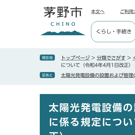
ペ
メ
ー
ニ
本文へ
ご利用
ジ
ュ
の
ー
くらし
・手続き
先
を
頭
飛
で
ば
す
し
トップページ
>
分類でさがす
>
現在地
。
て
について（令和4年4月1日改正）
本
太陽光発電設備の設置および管理
足あと
文
へ
本
文
太陽光発電設備の
に係る規定につい