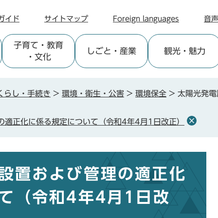
ガイド
サイトマップ
Foreign languages
音
子育て
・教育
しごと
・産業
観光
・魅力
・文化
くらし・手続き
>
環境・衛生・公害
>
環境保全
>
太陽光発電
の適正化に係る規定について（令和4年4月1日改正）
設置および管理の適正化
て（令和4年4月1日改