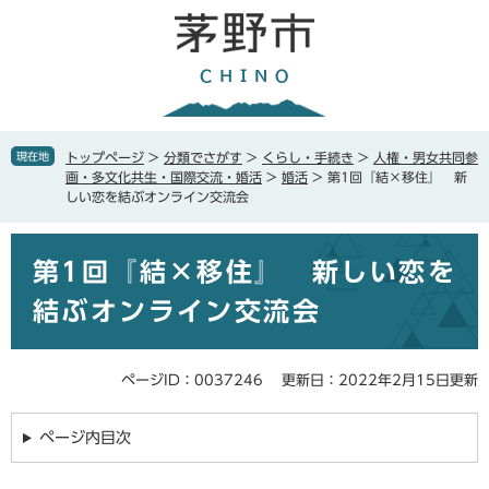
ペ
メ
ー
ニ
ジ
ュ
の
ー
先
を
頭
飛
で
ば
現在地
トップページ
>
分類でさがす
>
くらし・手続き
>
人権・男女共同参
す
し
画・多文化共生・国際交流・婚活
>
婚活
>
第1回『結×移住』 新
。
て
しい恋を結ぶオンライン交流会
本
文
本
へ
第1回『結×移住』 新しい恋を
文
結ぶオンライン交流会
ページID：0037246
更新日：2022年2月15日更新
ページ内目次