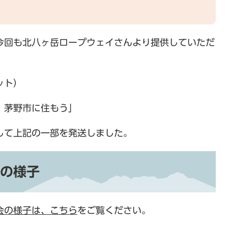
今回も北八ヶ岳ロープウェイさんより提供していただ
ット）
だ！茅野市に住もう」
して上記の一部を発送しました。
の様子
会の様子は、こちら
をご覧ください。