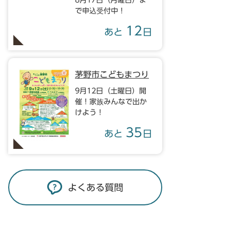
8月17日（月曜日）ま
で申込受付中！
12
あと
日
茅野市こどもまつり
9月12日（土曜日）開
催！家族みんなで出か
けよう！
35
あと
日
よくある質問