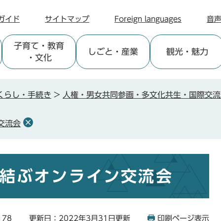
ガイド
サイトマップ
Foreign languages
音
子育て
・教育
しごと
・産業
観光
・魅力
・文化
くらし・手続き
>
人権・男女共同参画・多文化共生・国際交流
交流会
を結ぶオンライン交流会
178
更新日：2022年3月31日更新
印刷ページ表示