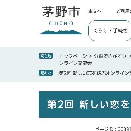
ペ
メ
ー
ニ
本文へ
ご利用
ジ
ュ
の
ー
くらし
・手続き
先
を
頭
飛
で
ば
す
し
トップページ
>
分類でさがす
>
現在地
。
て
ンライン交流会
本
第2回 新しい恋を結ぶオンライン
足あと
文
へ
本
文
第2回 新しい恋
ページID：0039