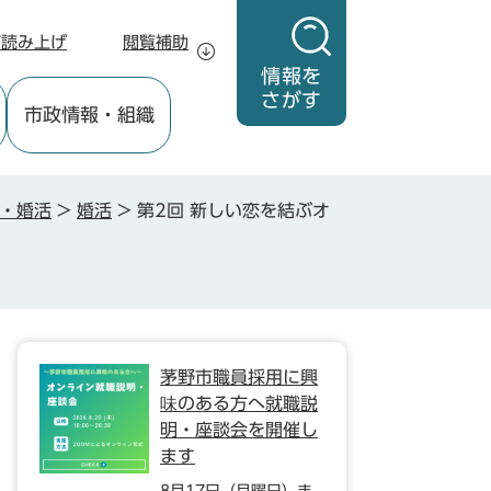
声読み上げ
閲覧補助
情報を
さがす
市政情報
・組織
・婚活
>
婚活
>
第2回 新しい恋を結ぶオ
茅野市職員採用に興
味のある方へ就職説
明・座談会を開催し
ます