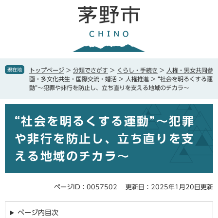
ペ
メ
ー
ニ
ジ
ュ
の
ー
先
を
頭
飛
で
ば
現在地
トップページ
>
分類でさがす
>
くらし・手続き
>
人権・男女共同参
す
し
画・多文化共生・国際交流・婚活
>
人権推進
>
“社会を明るくする運
。
て
動”～犯罪や非行を防止し、立ち直りを支える地域のチカラ～
本
文
本
へ
“社会を明るくする運動”～犯罪
文
や非行を防止し、立ち直りを支
える地域のチカラ～
ページID：0057502
更新日：2025年1月20日更新
ページ内目次