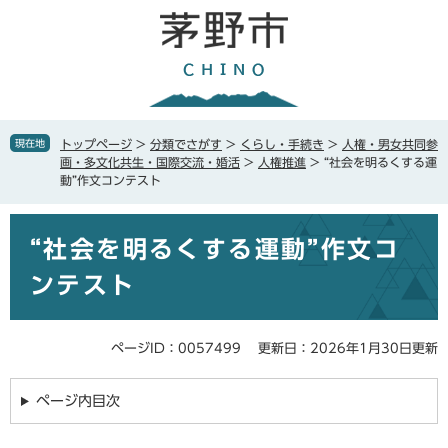
ペ
メ
ー
ニ
ジ
ュ
の
ー
先
を
頭
飛
で
ば
現在地
トップページ
>
分類でさがす
>
くらし・手続き
>
人権・男女共同参
す
し
画・多文化共生・国際交流・婚活
>
人権推進
>
“社会を明るくする運
。
て
動”作文コンテスト
本
文
本
へ
“社会を明るくする運動”作文コ
文
ンテスト
ページID：0057499
更新日：2026年1月30日更新
ページ内目次