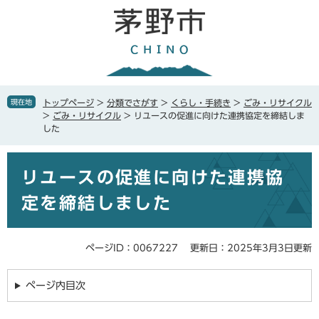
ペ
メ
ー
ニ
ジ
ュ
の
ー
先
を
頭
飛
で
ば
現在地
トップページ
>
分類でさがす
>
くらし・手続き
>
ごみ・リサイクル
す
し
>
ごみ・リサイクル
>
リユースの促進に向けた連携協定を締結しま
。
て
した
本
文
本
へ
リユースの促進に向けた連携協
文
定を締結しました
ページID：0067227
更新日：2025年3月3日更新
ページ内目次