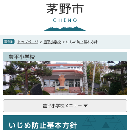
ペ
メ
ー
ニ
ジ
ュ
の
ー
先
を
頭
飛
で
ば
現在地
トップページ
>
豊平小学校
>
いじめ防止基本方針
す
し
。
て
豊平小学校
本
文
へ
豊平小学校メニュー
本
いじめ防止基本方針
文