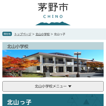
ペ
メ
ー
ニ
ジ
ュ
の
ー
先
を
頭
飛
で
ば
現在地
トップページ
>
北山小学校
>
北山っ子
す
し
。
て
北山小学校
本
文
へ
北山小学校メニュー
本
北山っ子
文