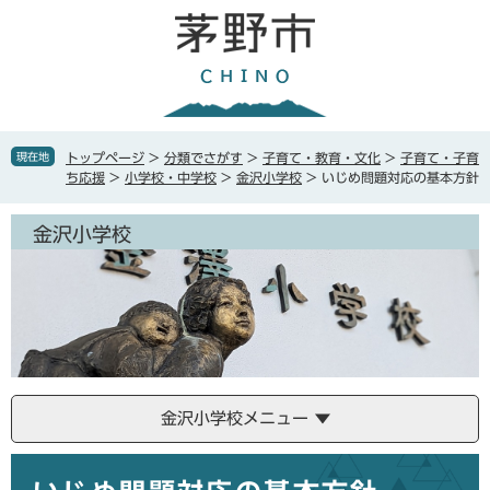
ペ
メ
ー
ニ
ジ
ュ
の
ー
先
を
頭
飛
で
ば
現在地
トップページ
>
分類でさがす
>
子育て・教育・文化
>
子育て・子育
す
し
ち応援
>
小学校・中学校
>
金沢小学校
>
いじめ問題対応の基本方針
。
て
本
金沢小学校
文
へ
金沢小学校メニュー
本
文