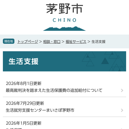
ペ
メ
ー
ニ
ジ
ュ
の
ー
先
を
頭
飛
で
ば
現在地
トップページ
>
相談・窓口
>
福祉サービス
>
生活支援
す
し
。
て
本
本
生活支援
文
文
へ
2026年8月1日更新
最高裁判決を踏まえた生活保護費の追加給付について
2026年7月29日更新
生活就労支援センターまいさぽ茅野市
2026年1月5日更新