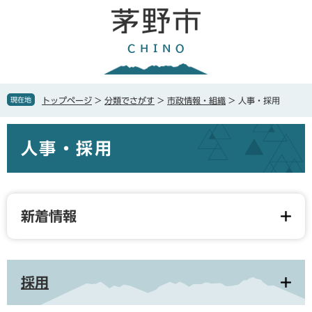
ペ
メ
ー
ニ
ジ
ュ
の
ー
先
を
頭
飛
で
ば
現在地
トップページ
>
分類でさがす
>
市政情報・組織
>
人事・採用
す
し
。
て
本
本
人事・採用
文
文
へ
新着情報
採用