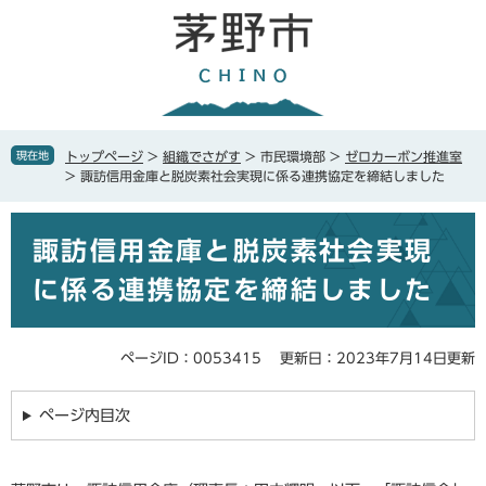
ペ
メ
ー
ニ
ジ
ュ
の
ー
先
を
頭
飛
で
ば
現在地
トップページ
>
組織でさがす
>
市民環境部
>
ゼロカーボン推進室
す
し
>
諏訪信用金庫と脱炭素社会実現に係る連携協定を締結しました
。
て
本
本
文
諏訪信用金庫と脱炭素社会実現
文
へ
に係る連携協定を締結しました
ページID：0053415
更新日：2023年7月14日更新
ページ内目次