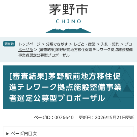
ペ
メ
ー
ニ
ジ
ュ
の
ー
先
を
頭
飛
で
ば
現在地
トップページ
>
分類でさがす
>
しごと・産業
>
入札・契約
>
プロ
す
し
ポーザル
>
[審査結果]茅野駅前地方移住促進テレワーク拠点施設整備
。
て
事業者選定公募型プロポーザル
本
文
本
へ
[審査結果]茅野駅前地方移住促
文
進テレワーク拠点施設整備事業
者選定公募型プロポーザル
ページID：0076640
更新日：2026年5月21日更新
ページ内目次