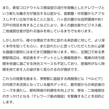
また、新型コロナウイルス感染症の流行を契機としたテレワークと
いう新たな働き方が普及する以前から、首都圏・中京圏からアクセ
スしやすい立地であることに加え、八ヶ岳の豊かな自然環境や約1
万戸の別荘を有することなどにより、多くの観光客やビジネス客、
二地域居住者が訪れる強みを有しているまちでもあります。
しかしながら、様々な理由で本市に訪れる来訪者に対して、より深
く本市を知ってもらい、また訪れたいと思っていただくために必要
な価値の提供にはまだまだ課題があります。特に、玄関口である茅
野駅周辺は、来訪者をターゲットとした情報発信や、電車の待ち時
間を快適に過ごせる待合スペースも不足しており、居場所がなく時
間を持て余す人の姿が多く見られるのが現状です。
これらの背景を踏まえ、茅野駅に直結する再開発ビル「ベルビア」
の外周で未活用となっている屋外デッキに、都市部からの来訪者の
ニーズを満たし、駅利用者の利便性を向上させ、移住・二地域居住
のきっかけとなる「テレワーク拠点施設」を整備することを目的と
します。