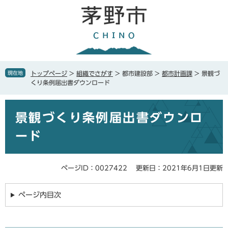
ペ
メ
ー
ニ
ジ
ュ
の
ー
先
を
頭
飛
で
ば
現在地
トップページ
>
組織でさがす
>
都市建設部
>
都市計画課
>
景観づ
す
し
くり条例届出書ダウンロード
。
て
本
本
文
景観づくり条例届出書ダウンロ
文
へ
ード
ページID：0027422
更新日：2021年6月1日更新
ページ内目次