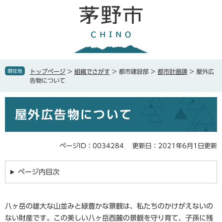
ペ
メ
ー
ニ
ジ
ュ
の
ー
先
を
頭
飛
で
ば
現在地
トップページ
>
組織でさがす
>
都市建設部
>
都市計画課
>
屋外広
す
し
告物について
。
て
本
本
文
屋外広告物について
文
へ
ページID：0034284
更新日：2021年6月1日更新
ページ内目次
八ヶ岳の雄大な山並みと緑豊かな景観は、私たちのかけがえないの
ない財産です。この美しい八ヶ岳西麓の景観を守り育て、子孫に残