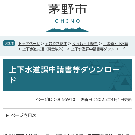
ペ
メ
ー
ニ
ジ
ュ
の
ー
先
を
頭
飛
で
ば
現在地
トップページ
>
分類でさがす
>
くらし・手続き
>
上水道・下水道
す
し
>
上下水道共通（料金以外）
>
上下水道課申請書等ダウンロード
。
て
本
本
文
上下水道課申請書等ダウンロー
文
へ
ド
ページID：0056910
更新日：2025年4月1日更新
ページ内目次