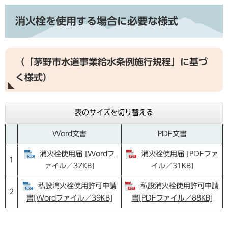
消火栓を使用する場合に必要な様式
（「茅野市水道事業給水条例施行規程」に基づ
く様式）
表のサイズを切り替える
Word文書
PDF文書
消火栓使用届 [Wordフ
消火栓使用届 [PDFファ
1
ァイル／37KB]
イル／31KB]
私設消火栓使用許可申請
私設消火栓使用許可申請
2
書[Wordファイル／39KB]
書[PDFファイル／88KB]