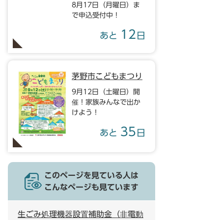
8月17日（月曜日）ま
で申込受付中！
12
あと
日
茅野市こどもまつり
9月12日（土曜日）開
催！家族みんなで出か
けよう！
35
あと
日
このページを見ている人は
こんなページも見ています
生ごみ処理機器設置補助金（非電動