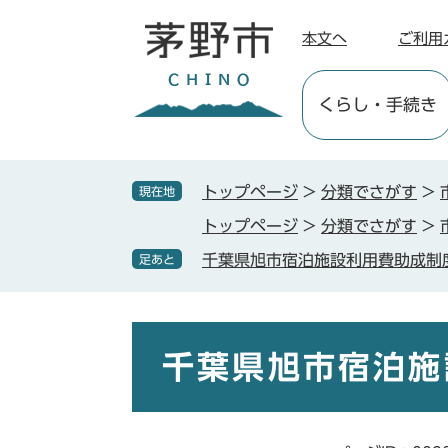
ペ
メ
ー
ニ
本文へ
ご利用
ジ
ュ
の
ー
くらし
・手続き
先
を
頭
飛
で
ば
す
し
トップページ
>
分類でさがす
>
現在地
。
て
トップページ
>
分類でさがす
>
本
文
千葉県旭市宿泊施設利用費助成制
足あと
へ
本
文
千葉県旭市宿泊施