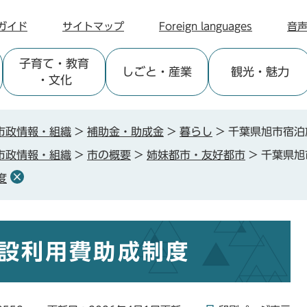
ガイド
サイトマップ
Foreign languages
音
子育て
・教育
しごと
・産業
観光
・魅力
・文化
市政情報・組織
>
補助金・助成金
>
暮らし
>
千葉県旭市宿泊
市政情報・組織
>
市の概要
>
姉妹都市・友好都市
>
千葉県旭
度
設利用費助成制度