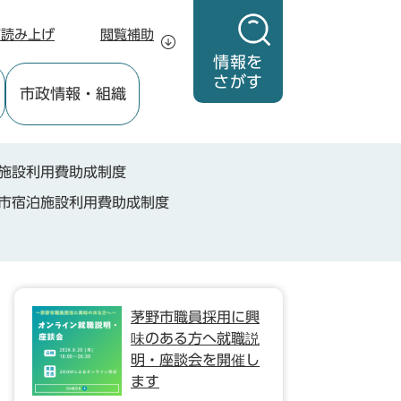
声読み上げ
閲覧補助
情報を
さがす
市政情報
・組織
施設利用費助成制度
市宿泊施設利用費助成制度
茅野市職員採用に興
味のある方へ就職説
明・座談会を開催し
ます