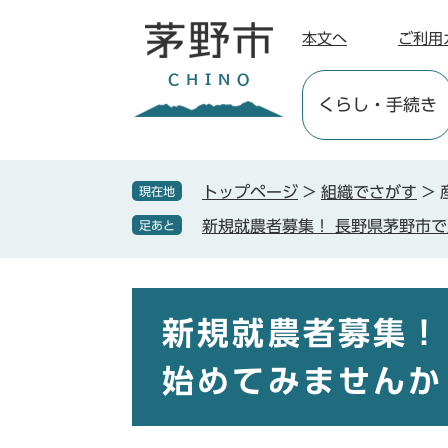
ペ
メ
ー
ニ
本文へ
ご利用
ジ
ュ
の
ー
くらし
・手続き
先
を
頭
飛
で
ば
す
し
トップページ
>
組織でさがす
>
現在地
。
て
新規就農者募集！ 長野県茅野市
足あと
本
文
へ
本
文
新規就農者募集！
始めてみませんか