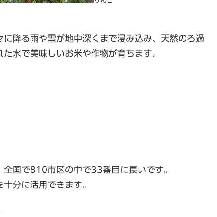
りんご
々に降る雨や雪が地中深くまで浸み込み、天然のろ過
で美味しいお米や作物が育ちます。
810市区の中で33番目に長いです。
分に活用できます。
ス