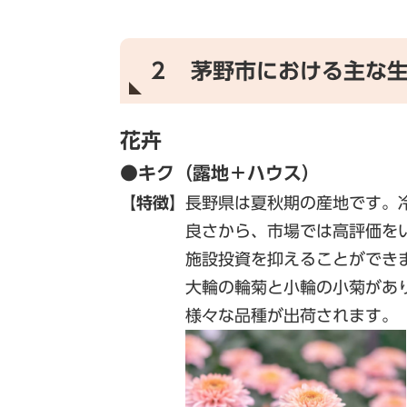
２ 茅野市におけ
花卉
●キク（露地＋ハウス）
【特徴】
長野県は夏秋期の産地です。
良さから、市場では高評価をいた
施設投資を抑えることができま
大輪の輪菊と小輪の小菊があり、
様々な品種が出荷されます。