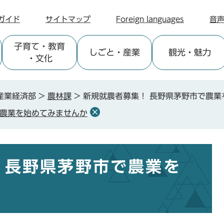
ガイド
サイトマップ
Foreign languages
音
子育て
・教育
しごと
・産業
観光
・魅力
・文化
産業経済部
>
農林課
>
新規就農者募集！ 長野県茅野市で農業
で農業を始めてみませんか
 長野県茅野市で農業を