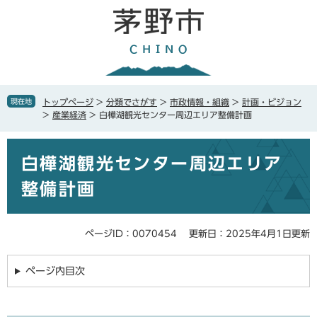
ペ
メ
ー
ニ
ジ
ュ
の
ー
先
を
頭
飛
で
ば
現在地
トップページ
>
分類でさがす
>
市政情報・組織
>
計画・ビジョン
す
し
>
産業経済
>
白樺湖観光センター周辺エリア整備計画
。
て
本
本
文
白樺湖観光センター周辺エリア
文
へ
整備計画
ページID：0070454
更新日：2025年4月1日更新
ページ内目次