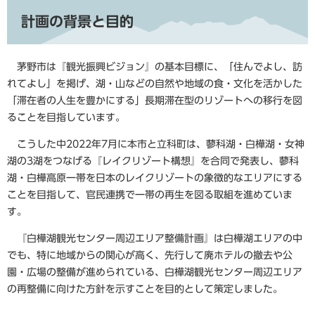
計画の背景と目的
茅野市は『観光振興ビジョン』の基本目標に、「住んでよし、訪
れてよし」を掲げ、湖・山などの自然や地域の食・文化を活かした
「滞在者の人生を豊かにする」長期滞在型のリゾートへの移行を図
ることを目指しています。
こうした中2022年7月に本市と立科町は、蓼科湖・白樺湖・女神
湖の3湖をつなげる『レイクリゾート構想』を合同で発表し、蓼科
湖・白樺高原一帯を日本のレイクリゾートの象徴的なエリアにする
ことを目指して、官民連携で一帯の再生を図る取組を進めていま
す。
『白樺湖観光センター周辺エリア整備計画』は白樺湖エリアの中
でも、特に地域からの関心が高く、先行して廃ホテルの撤去や公
園・広場の整備が進められている、白樺湖観光センター周辺エリア
の再整備に向けた方針を示すことを目的として策定しました。