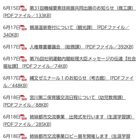
6月15日
第31回機械要素技術展共同出展のお知らせ（商工課）
[PDFファイル／133KB]
6月17日
親湯温泉寄付について（観光課） [PDFファイル／
340KB]
6月17日
人権尊重審議会 （総務課） [PDFファイル／392KB]
6月17日
第76回社明運動内閣総理大臣メッセージの伝達【社会
福祉課】 [PDFファイル／74KB]
6月17日
縄文ゼミナール１のお知らせ（考古館） [PDFファイ
ル／448KB]
6月18日
宮川第二保育園交流日程について（幼児教育課）
[PDFファイル／88KB]
6月18日
姉妹都市交流事業 出発式を行います（生涯学習課）
[PDFファイル／285KB]
6月18日
姉妹都市交流事業ロビー展を開催します（生涯学習