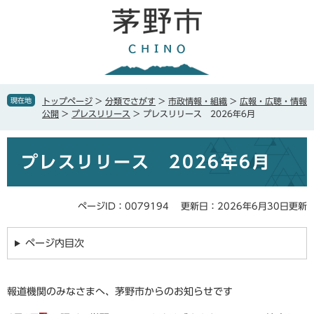
ペ
メ
ー
ニ
ジ
ュ
の
ー
先
を
頭
飛
で
ば
現在地
トップページ
>
分類でさがす
>
市政情報・組織
>
広報・広聴・情報
す
し
公開
>
プレスリリース
>
プレスリリース 2026年6月
。
て
本
本
文
プレスリリース 2026年6月
文
へ
ページID：0079194
更新日：2026年6月30日更新
ページ内目次
報道機関のみなさまへ、茅野市からのお知らせです