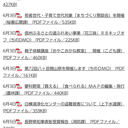
427KB]
6月3日
若者世代・子育て世代対象「まちづくり懇談会」を開催
（秘書広聴課） [PDFファイル／535KB]
6月3日
信州ふるさとの道ふれあい事業『花三昧』Ｒ８キックオ
フ（ちのDMO） [PDFファイル／225KB]
6月3日
親子体験講座「おやこおかね教室」 開催（こども課）
[PDFファイル／460KB]
6月3日
第72回八ヶ岳開山祭を開催します（ちのＤＭＯ） [PDF
ファイル／161KB]
6月3日
蓼科野菜「買える」「食べられる」ＭＡＰの編集・発行
（農林課） [PDFファイル／440KB]
6月4日
白樺湖浄化センターの盗難被害について（上下水道課）
[PDFファイル／359KB]
6月5日
長野県知事表彰受賞報告（消防課） [PDFファイル／