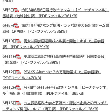
74KB]
6月5日
令和8年6月8日号行政チャンネル「ビーナチャンネル」
番組表（地域創生課） [PDFファイル／361KB]
6月8日
諏訪地区消防ポンプ操法・ラッパ吹奏大会出場チーム激
励会（消防課） [PDFファイル／386KB]
6月10日
男女共同参画週間パネル展を開催します（生涯学習
課） [PDFファイル／339KB]
6月11日
小津安二郎記念蓼科高原映画祭組織実行合同委員会
（観光課） [PDFファイル／239KB]
6月12日
PEAKS Alumniからの寄附贈呈式（生涯学習課）
[PDFファイル／470KB]
6月12日
令和8年6月15日号行政チャンネル「ビーナチャンネ
ル」番組表（地域創生課） [PDFファイル／385KB]
6月15日
公立諏訪理科大学と茅野市・諏訪市企業とのランチミ
ーティング開催について（商工課） [PDFファイル／126KB]