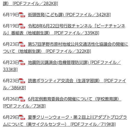
課） [PDFファイル／282KB]
6月19日
街頭啓発(こども課) [PDFファイル／342KB]
6月19日
令和8年6月22日号行政チャンネル「ビーナチャンネ
ル」番組表（地域創生課） [PDFファイル／339KB]
6月23日
第57回茅野市原村地域公共交通活性化協議会の開催に
ついて（地域創生課） [PDFファイル／322KB]
6月23日
地震防災講演会(危機管理防災課) [PDFファイル／
333KB]
6月23日
読書ボランティア交流会（生涯学習課） [PDFファイ
ル／386KB]
6月26日
6月定例教育委員会の開催について（学校教育課）
[PDFファイル／73KB]
6月29日
夏季クリーンウォーク・第２回上川アダプトプログラ
ムについて（美サイクルセンター） [PDFファイル／719KB]