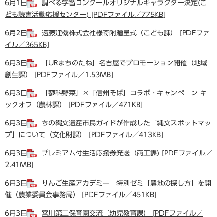
6月1日
調べる学習コンクールオリジナルキャラクター決定(こ
ども読書活動応援センター) [PDFファイル／775KB]
6月2日
遠藤建機株式会社様寄附贈呈式（こども課） [PDFファ
イル／365KB]
6月3日
「URまちのたね」名古屋でプロモーション開催（地域
創生課） [PDFファイル／1.53MB]
6月3日
「蓼科野菜」×「信州そば」コラボ・キャンペーン キ
ックオフ（農林課） [PDFファイル／471KB]
6月3日
ちの縄文遺産市民ガイドが作成した「縄文スポットマッ
プ」について（文化財課） [PDFファイル／413KB]
6月3日
プレミアム付生活応援券発送（商工課) [PDFファイル／
2.41MB]
6月3日
りんご生産アカデミー 特別ゼミ「農地の探し方」を開
催（農業委員会事務局） [PDFファイル／451KB]
6月3日
宮川第二保育園交流（幼児教育課） [PDFファイル／