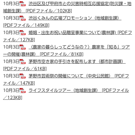
10月3日
渋谷区及び甲府市との災害時相互応援協定(防災課・地
域創生課） [PDFファイル／102KB]
10月3日
渋谷くみんの広場プロモーション（地域創生課）
[PDFファイル／149KB]
10月3日
婚姻・出生お祝い品贈呈事業について(農林課) [PDFフ
ァイル／127KB]
10月3日
〈農家の暮らしってどうなの？〉農家を「知る」ツア
ーの開催(農林課） [PDFファイル／81KB]
10月3日
茅野市空き家の手引きを配布します（都市計画課）
[PDFファイル／61KB]
10月3日
茅野市芸術祭の開催について（中央公民館） [PDFフ
ァイル／147KB]
10月3日
ライフスタイルツアー（地域創生課） [PDFファイル
／123KB]