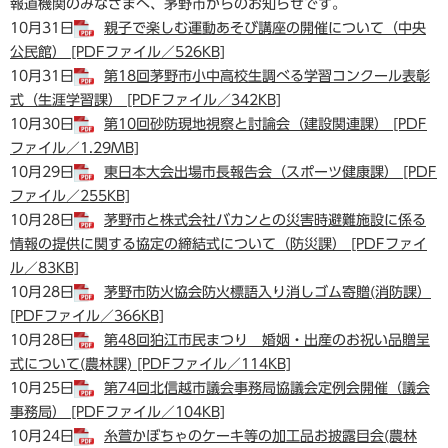
報道機関のみなさまへ、茅野市からのお知らせです。
10月31日
親子で楽しむ運動あそび講座の開催について（中央
公民館） [PDFファイル／526KB]
10月31日
第18回茅野市小中高校生調べる学習コンクール表彰
式（生涯学習課） [PDFファイル／342KB]
10月30日
第10回砂防現地視察と討論会（建設関連課） [PDF
ファイル／1.29MB]
10月29日
東日本大会出場市長報告会（スポーツ健康課） [PDF
ファイル／255KB]
10月28日
茅野市と株式会社バカンとの災害時避難施設に係る
情報の提供に関する協定の締結式について（防災課） [PDFファイ
ル／83KB]
10月28日
茅野市防火協会防火標語入り消しゴム寄贈(消防課）
[PDFファイル／366KB]
10月28日
第48回狛江市民まつり 婚姻・出産のお祝い品贈呈
式について(農林課) [PDFファイル／114KB]
10月25日
第74回北信越市議会事務局協議会定例会開催（議会
事務局） [PDFファイル／104KB]
10月24日
糸萱かぼちゃのケーキ等の加工品お披露目会(農林