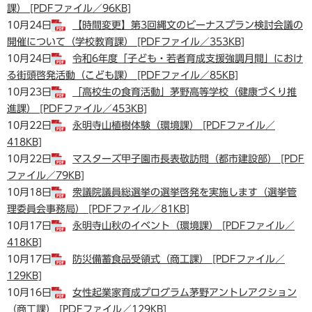
課） [PDFファイル／96KB]
10月24日
【時間変更】第3回縄文のビーナスプラン検討会議の
開催について（学校教育課） [PDFファイル／353KB]
10月24日
令和6年度「⼦ども・若者育成⽀援強調月間」におけ
る街頭啓発活動（こども課） [PDFファイル／85KB]
10月23日
「高校生の食育活動」茅野高等学校（健康づくり推
進課） [PDFファイル／453KB]
10月22日
永明寺山植樹体験（環境課） [PDFファイル／
418KB]
10月22日
マスターズ甲子園市長表敬訪問（都市建設部） [PDF
ファイル／79KB]
10月18日
衆議院議員総選挙の選挙啓発を実施します（選挙管
理委員会事務局） [PDFファイル／81KB]
10月17日
永明寺山秋のイベント（環境課） [PDFファイル／
418KB]
10月17日
防災備蓄食品受領式（商工課） [PDFファイル／
129KB]
10月16日
女性起業家育成プログラム茅野アントレアクション
（商工課） [PDFファイル／129KB]