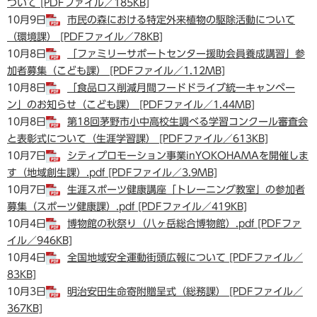
ついて [PDFファイル／185KB]
10月9日
市民の森における特定外来植物の駆除活動について
（環境課） [PDFファイル／78KB]
10月8日
「ファミリーサポートセンター援助会員養成講習」参
加者募集（こども課） [PDFファイル／1.12MB]
10月8日
「食品ロス削減月間フードドライブ統一キャンペー
ン」のお知らせ（こども課） [PDFファイル／1.44MB]
10月8日
第18回茅野市小中高校生調べる学習コンクール審査会
と表彰式について（生涯学習課） [PDFファイル／613KB]
10月7日
シティプロモーション事業inYOKOHAMAを開催しま
す（地域創生課）.pdf [PDFファイル／3.9MB]
10月7日
生涯スポーツ健康講座「トレーニング教室」の参加者
募集（スポーツ健康課）.pdf [PDFファイル／419KB]
10月4日
博物館の秋祭り（八ヶ岳総合博物館）.pdf [PDFファ
イル／946KB]
10月4日
全国地域安全運動街頭広報について [PDFファイル／
83KB]
10月3日
明治安田生命寄附贈呈式（総務課） [PDFファイル／
367KB]