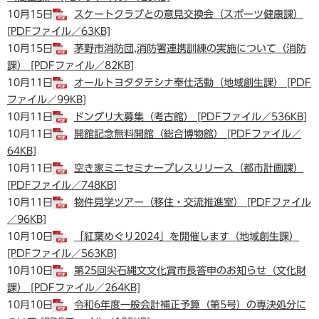
10月15日
スケートクラブとの意見交換会（スポーツ健康課）
[PDFファイル／63KB]
10月15日
茅野市消防団,消防署連携訓練の実施について（消防
課） [PDFファイル／82KB]
10月11日
オールトヨタタテシナ奉仕活動（地域創生課） [PDF
ファイル／99KB]
10月11日
ドングリ大募集（考古館） [PDFファイル／536KB]
10月11日
開館記念無料開館（総合博物館） [PDFファイル／
64KB]
10月11日
空き家ミニセミナープレスリリース（都市計画課）
[PDFファイル／748KB]
10月11日
物件見学ツアー（移住・交流推進室） [PDFファイル
／96KB]
10月10日
「紅葉めぐり2024」を開催します（地域創生課）
[PDFファイル／563KB]
10月10日
第25回尖石縄文文化賞市長答申のお知らせ（文化財
課） [PDFファイル／264KB]
10月10日
令和6年度一般会計補正予算（第5号）の専決処分に