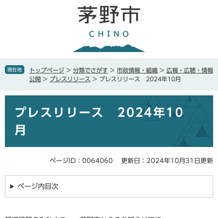
ペ
メ
ー
ニ
ジ
ュ
の
ー
先
を
頭
飛
で
ば
現在地
トップページ
>
分類でさがす
>
市政情報・組織
>
広報・広聴・情報
す
し
公開
>
プレスリリース
>
プレスリリース 2024年10月
。
て
本
本
文
プレスリリース 2024年10
文
へ
月
ページID：0064060
更新日：2024年10月31日更新
ページ内目次