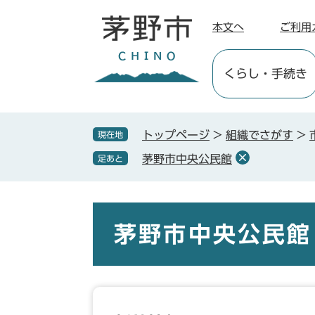
ペ
メ
ー
ニ
本文へ
ご利用
ジ
ュ
の
ー
くらし
・手続き
先
を
頭
飛
で
ば
す
し
トップページ
>
組織でさがす
>
現在地
。
て
茅野市中央公民館
足あと
本
文
へ
本
文
茅野市中央公民館