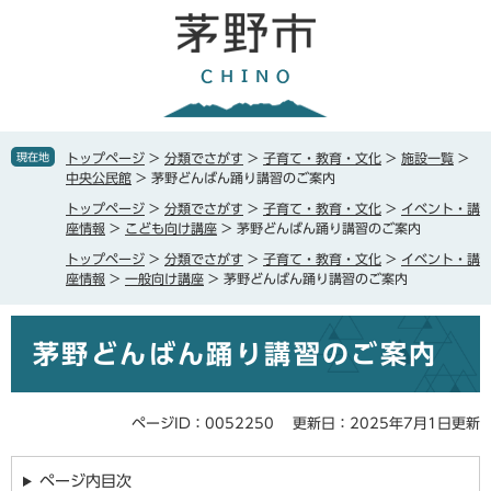
ペ
メ
ー
ニ
ジ
ュ
の
ー
先
を
頭
飛
で
ば
現在地
トップページ
>
分類でさがす
>
子育て・教育・文化
>
施設一覧
>
す
し
中央公民館
>
茅野どんばん踊り講習のご案内
。
て
トップページ
>
分類でさがす
>
子育て・教育・文化
>
イベント・講
本
座情報
>
こども向け講座
>
茅野どんばん踊り講習のご案内
文
トップページ
>
分類でさがす
>
子育て・教育・文化
>
イベント・講
へ
座情報
>
一般向け講座
>
茅野どんばん踊り講習のご案内
本
茅野どんばん踊り講習のご案内
文
ページID：0052250
更新日：2025年7月1日更新
ページ内目次