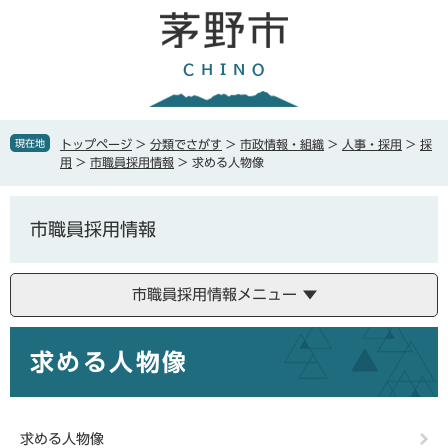
ペ
メ
ー
ニ
ジ
ュ
の
ー
先
を
頭
飛
で
ば
現在地
トップページ
>
分類でさがす
>
市政情報・組織
>
人事・採用
>
採
す
し
用
>
市職員採用情報
>
求める人物像
。
て
本
文
市職員採用情報
へ
市職員採用情報メニュー
本
求める人物像
文
求める人物像