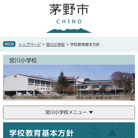
ペ
メ
ー
ニ
ジ
ュ
の
ー
先
を
頭
飛
で
ば
現在地
トップページ
>
宮川小学校
>
学校教育基本方針
す
し
。
て
宮川小学校
本
文
へ
宮川小学校メニュー
本
学校教育基本方針
文