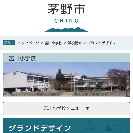
ペ
メ
ー
ニ
ジ
ュ
の
ー
先
を
頭
飛
で
ば
現在地
トップページ
>
宮川小学校
>
学校紹介
>
グランドデザイン
す
し
。
て
宮川小学校
本
文
へ
宮川小学校メニュー
本
グランドデザイン
文