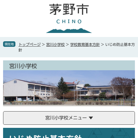
ペ
メ
ー
ニ
ジ
ュ
の
ー
先
を
頭
飛
で
ば
現在地
トップページ
>
宮川小学校
>
学校教育基本方針
>
いじめ防止基本方
す
し
針
。
て
本
宮川小学校
文
へ
宮川小学校メニュー
本
文