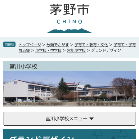
ペ
メ
ー
ニ
ジ
ュ
の
ー
先
を
頭
飛
で
ば
現在地
トップページ
>
分類でさがす
>
子育て・教育・文化
>
子育て・子育
す
し
ち応援
>
小学校・中学校
>
宮川小学校
>
グランドデザイン
。
て
本
宮川小学校
文
へ
宮川小学校メニュー
本
文