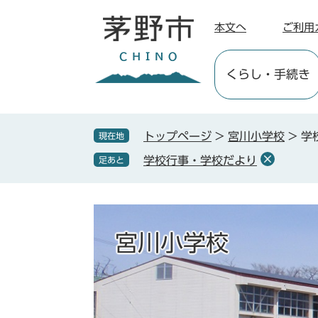
ペ
メ
ー
ニ
本文へ
ご利用
ジ
ュ
の
ー
くらし
・手続き
先
を
頭
飛
で
ば
す
し
トップページ
>
宮川小学校
>
学
現在地
。
て
学校行事・学校だより
足あと
本
文
へ
宮川小学校