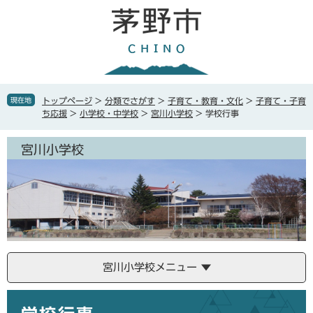
ペ
メ
ー
ニ
ジ
ュ
の
ー
先
を
頭
飛
で
ば
現在地
トップページ
>
分類でさがす
>
子育て・教育・文化
>
子育て・子育
す
し
ち応援
>
小学校・中学校
>
宮川小学校
>
学校行事
。
て
本
宮川小学校
文
へ
宮川小学校メニュー
本
文