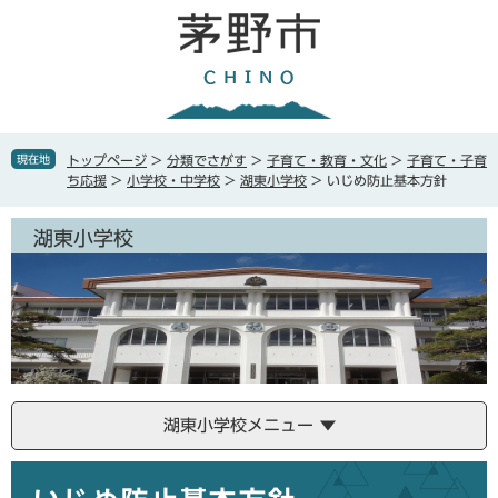
ペ
メ
ー
ニ
ジ
ュ
の
ー
先
を
頭
飛
で
ば
現在地
トップページ
>
分類でさがす
>
子育て・教育・文化
>
子育て・子育
す
し
ち応援
>
小学校・中学校
>
湖東小学校
>
いじめ防止基本方針
。
て
本
湖東小学校
文
へ
湖東小学校メニュー
本
文