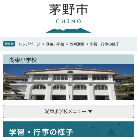
ペ
メ
ー
ニ
ジ
ュ
の
ー
先
を
頭
飛
で
ば
現在地
トップページ
>
湖東小学校
>
教育活動
>
学習・行事の様子
す
し
。
て
湖東小学校
本
文
へ
湖東小学校メニュー
本
学習・行事の様子
文