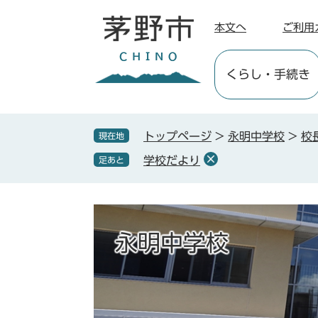
ペ
メ
ー
ニ
本文へ
ご利用
ジ
ュ
の
ー
くらし
・手続き
先
を
頭
飛
で
ば
す
し
トップページ
>
永明中学校
>
校
現在地
。
て
学校だより
足あと
本
文
へ
永明中学校