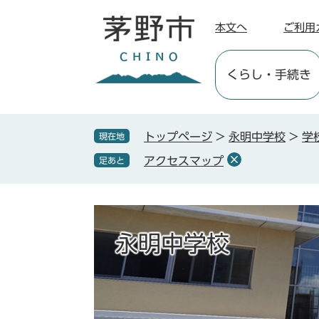
ペ
メ
ー
ニ
本文へ
ご利用
ジ
ュ
の
ー
くらし
・手続き
先
を
頭
飛
で
ば
す
し
トップページ
>
永明中学校
>
学
現在地
。
て
アクセスマップ
足あと
本
文
へ
永明中学校