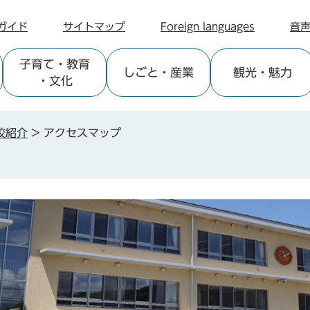
ガイド
サイトマップ
Foreign languages
音
子育て
・教育
しごと
・産業
観光
・魅力
・文化
校紹介
>
アクセスマップ