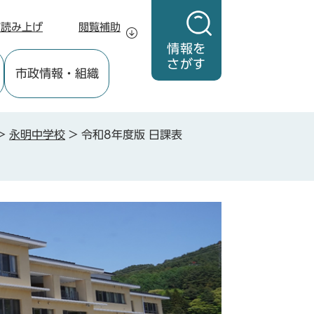
声読み上げ
閲覧補助
情報を
さがす
市政情報
・組織
>
永明中学校
>
令和8年度版 日課表