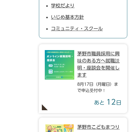
学校だより
いじめ基本方針
コミュニティ・スクール
茅野市職員採用に興
味のある方へ就職説
明・座談会を開催し
ます
8月17日（月曜日）ま
で申込受付中！
12
あと
日
茅野市こどもまつり