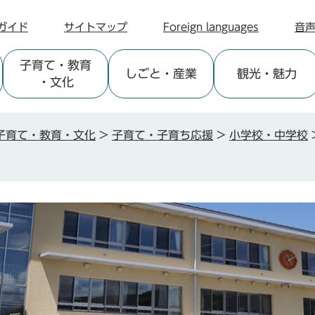
ガイド
サイトマップ
Foreign languages
音
子育て
・教育
しごと
・産業
観光
・魅力
・文化
子育て・教育・文化
>
子育て・子育ち応援
>
小学校・中学校