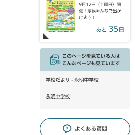
9月12日（土曜日）開
催！家族みんなで出か
けよう！
35
あと
日
このページを見ている人は
こんなページも見ています
学校だより - 永明中学校
永明中学校
よくある質問