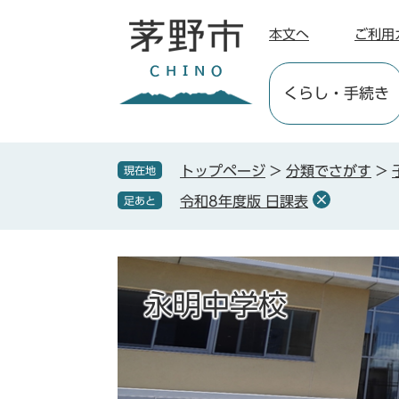
ペ
メ
ー
ニ
本文へ
ご利用
ジ
ュ
の
ー
くらし
・手続き
先
を
頭
飛
で
ば
す
し
トップページ
>
分類でさがす
>
現在地
。
て
令和8年度版 日課表
足あと
本
文
へ
永明中学校