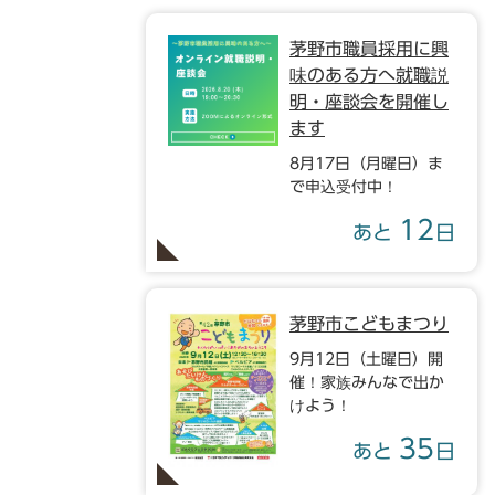
茅野市職員採用に興
味のある方へ就職説
明・座談会を開催し
ます
8月17日（月曜日）ま
で申込受付中！
12
あと
日
茅野市こどもまつり
9月12日（土曜日）開
催！家族みんなで出か
けよう！
35
あと
日