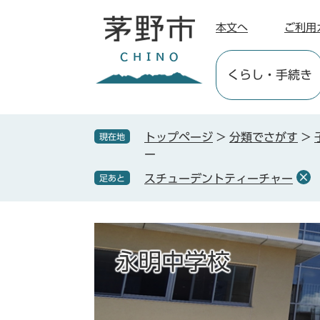
ペ
メ
ー
ニ
本文へ
ご利用
ジ
ュ
の
ー
くらし
・手続き
先
を
頭
飛
で
ば
す
し
トップページ
>
分類でさがす
>
現在地
。
て
ー
本
スチューデントティーチャー
足あと
文
へ
永明中学校