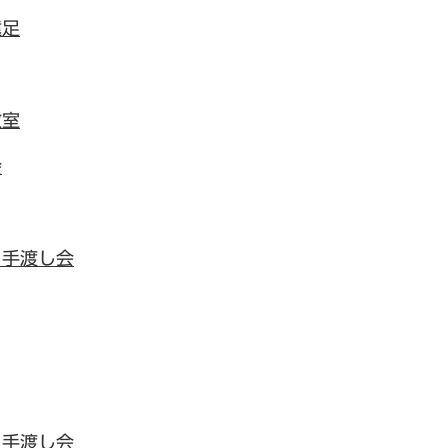
遠足
教室
会
ク手渡し会
ク手渡し会