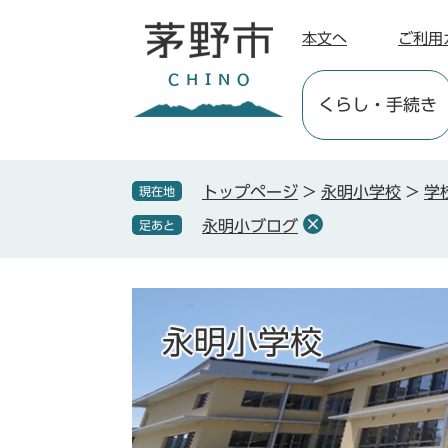
ペ
メ
ー
ニ
本文へ
ご利用
ジ
ュ
の
ー
くらし
・手続き
先
を
頭
飛
で
ば
す
し
トップページ
>
永明小学校
>
学
現在地
。
て
永明小ブログ
足あと
本
文
へ
永明小学校