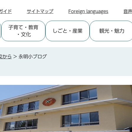
ガイド
サイトマップ
Foreign languages
音
子育て
・教育
しごと
・産業
観光
・魅力
・文化
校から
>
永明小ブログ