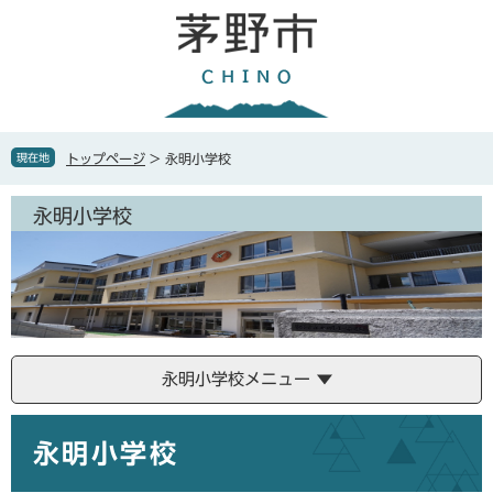
ペ
メ
ー
ニ
ジ
ュ
の
ー
先
を
頭
飛
で
ば
現在地
トップページ
>
永明小学校
す
し
。
て
永明小学校
本
文
へ
永明小学校メニュー
本
永明小学校
文