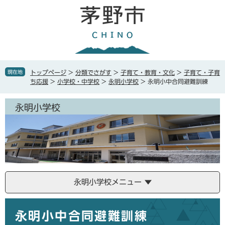
ペ
メ
ー
ニ
ジ
ュ
の
ー
先
を
頭
飛
で
ば
現在地
トップページ
>
分類でさがす
>
子育て・教育・文化
>
子育て・子育
す
し
ち応援
>
小学校・中学校
>
永明小学校
>
永明小中合同避難訓練
。
て
本
永明小学校
文
へ
永明小学校メニュー
本
永明小中合同避難訓練
文