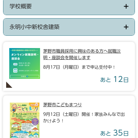
学校概要
永明小中新校舎建築
茅野市職員採用に興味のある方へ就職説
明・座談会を開催します
8月17日（月曜日）まで申込受付中！
12
あと
日
茅野市こどもまつり
9月12日（土曜日）開催！家族みんなで出
かけよう！
35
あと
日