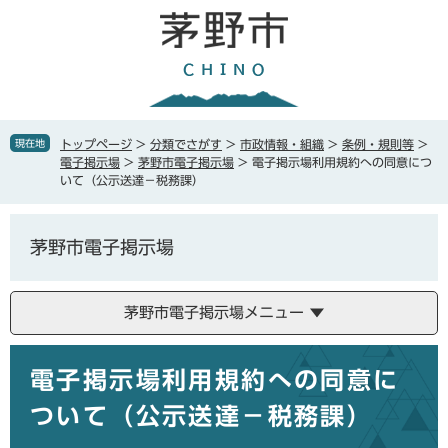
ペ
メ
ー
ニ
ジ
ュ
の
ー
先
を
頭
飛
で
ば
現在地
トップページ
>
分類でさがす
>
市政情報・組織
>
条例・規則等
>
す
し
電子掲示場
>
茅野市電子掲示場
>
電子掲示場利用規約への同意につ
。
て
いて（公示送達－税務課）
本
文
へ
茅野市電子掲示場
茅野市電子掲示場メニュー
本
電子掲示場利用規約への同意に
文
ついて（公示送達－税務課）