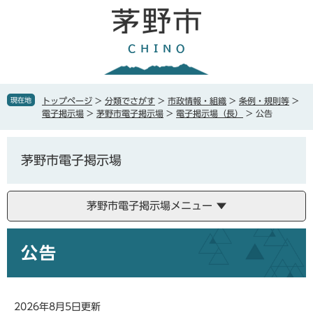
ペ
メ
ー
ニ
ジ
ュ
の
ー
先
を
頭
飛
で
ば
現在地
トップページ
>
分類でさがす
>
市政情報・組織
>
条例・規則等
>
す
し
電子掲示場
>
茅野市電子掲示場
>
電子掲示場（長）
>
公告
。
て
本
文
茅野市電子掲示場
へ
茅野市電子掲示場メニュー
本
公告
文
2026年8月5日更新