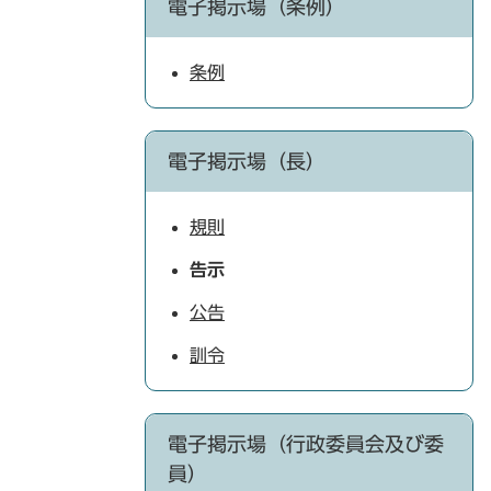
電子掲示場（条例）
条例
電子掲示場（長）
規則
告示
公告
訓令
電子掲示場（行政委員会及び委
員）