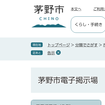
ペ
メ
ー
ニ
本文へ
ご利用
ジ
ュ
の
ー
くらし
・手続き
先
を
頭
飛
で
ば
す
し
トップページ
>
分類でさがす
>
現在地
。
て
告示
足あと
本
文
へ
茅野市電子掲示場