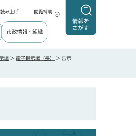
声読み上げ
閲覧補助
情報を
さがす
市政情報
・組織
示場
>
電子掲示場（長）
>
告示