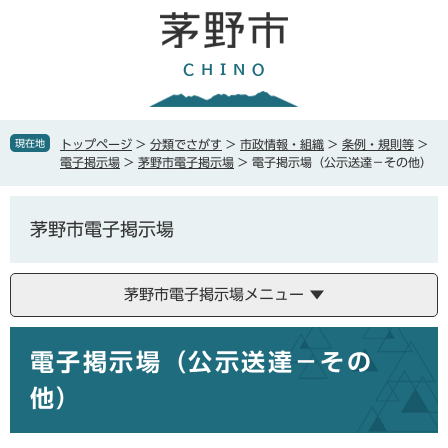
ペ
メ
ー
ニ
ジ
ュ
の
ー
先
を
頭
飛
で
ば
現在地
トップページ
>
分類でさがす
>
市政情報・組織
>
条例・規則等
>
す
し
電子掲示場
>
茅野市電子掲示場
>
電子掲示場（公示送達－その他）
。
て
本
文
茅野市電子掲示場
へ
茅野市電子掲示場メニュー
本
電子掲示場（公示送達－その
文
他）