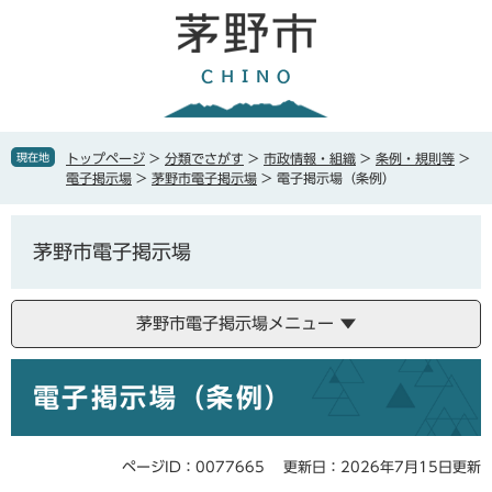
ペ
メ
ー
ニ
ジ
ュ
の
ー
先
を
頭
飛
で
ば
現在地
トップページ
>
分類でさがす
>
市政情報・組織
>
条例・規則等
>
す
し
電子掲示場
>
茅野市電子掲示場
>
電子掲示場（条例）
。
て
本
文
茅野市電子掲示場
へ
茅野市電子掲示場メニュー
本
電子掲示場（条例）
文
ページID：0077665
更新日：2026年7月15日更新