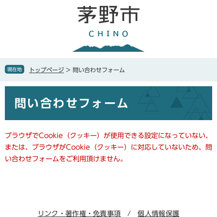
ペ
メ
ー
ニ
ジ
ュ
の
ー
先
を
頭
飛
で
ば
現在地
トップページ
>
問い合わせフォーム
す
し
。
て
本
本
問い合わせフォーム
文
文
へ
ブラウザでCookie（クッキー）が使用できる設定になっていない、
または、ブラウザがCookie（クッキー）に対応していないため、問
い合わせフォームをご利用頂けません。
リンク・著作権・免責事項
個人情報保護