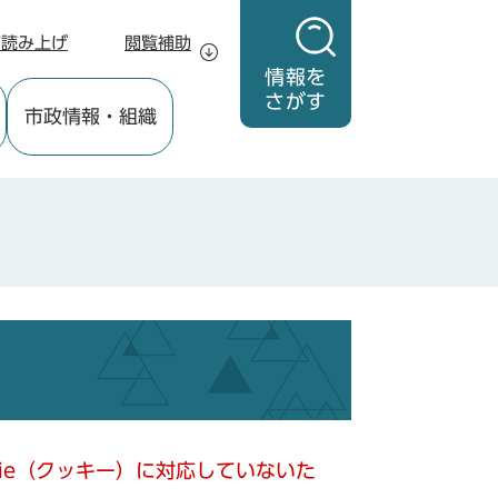
声読み上げ
閲覧補助
情報を
さがす
市政情報
・組織
kie（クッキー）に対応していないた