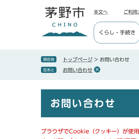
ペ
メ
ー
ニ
本文へ
ご利用
ジ
ュ
の
ー
くらし
・手続き
先
を
頭
飛
で
ば
す
し
トップページ
>
お問い合わせ
現在地
。
て
お問い合わせ
足あと
本
文
へ
本
文
お問い合わせ
ブラウザでCookie（クッキー）が