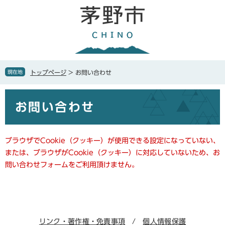
ペ
メ
ー
ニ
ジ
ュ
の
ー
先
を
頭
飛
で
ば
現在地
トップページ
>
お問い合わせ
す
し
。
て
本
本
お問い合わせ
文
文
へ
ブラウザでCookie（クッキー）が使用できる設定になっていない、
または、ブラウザがCookie（クッキー）に対応していないため、お
問い合わせフォームをご利用頂けません。
リンク・著作権・免責事項
個人情報保護