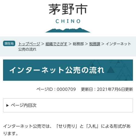
ペ
メ
ー
ニ
ジ
ュ
の
ー
先
を
頭
飛
で
ば
現在地
トップページ
>
組織でさがす
>
総務部
>
税務課
>
インターネット
す
し
公売の流れ
。
て
本
本
文
インターネット公売の流れ
文
へ
ページID：0000709
更新日：2021年7月6日更新
ページ内目次
インターネット公売では、「せり売り」と「入札」による形式があ
ります。