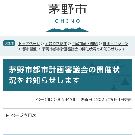
ペ
メ
ー
ニ
ジ
ュ
の
ー
先
を
頭
飛
で
ば
現在地
トップページ
>
分類でさがす
>
市政情報・組織
>
計画・ビジョン
す
し
>
都市基盤
>
茅野市都市計画審議会の開催状況をお知らせします
。
て
本
本
文
茅野市都市計画審議会の開催状
文
へ
況をお知らせします
ページID：0058428
更新日：2025年9月3日更新
ページ内目次