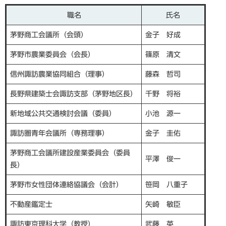
職名
氏名
茅野商工会議所（会頭）
金子 好成
茅野市農業委員会（会長）
篠原 清文​
信州諏訪農業協同組合（理事）
藤森 哲司
長野県建築士会諏訪支部（茅野地区長）
千野 将裕
新地域公共交通検討会議（委員）
小池 源一
諏訪圏青年会議所（専務理事）
金子 圭佑​
茅野商工会議所建設産業委員会（委員
平澤 俊一
長）
茅野市女性団体連絡協議会（会計）
笹岡 八重子
不動産鑑定士
矢崎 敏臣
諏訪東京理科大学（教授）
武藤 英