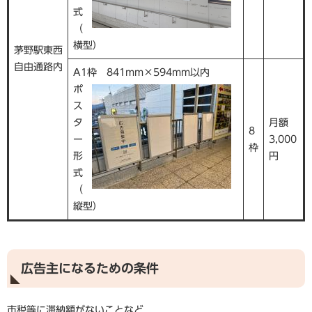
式
（
横型）
茅野駅東西
自由通路内
A1枠 841mm×594mm以内
ポ
ス
タ
月額
8
ー
3,000
枠
形
円
式
（
縦型）
広告主になるための条件
市税等に滞納額がないことなど