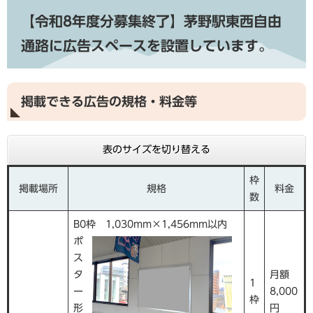
【令和8年度分募集終了】茅野駅東西自由
通路に広告スペースを設置しています。
掲載できる広告の規格・料金等
表のサイズを切り替える
枠
掲載場所
規格
料金
数
B0枠 1,030mm×1,456mm以内
ポ
ス
タ
月額
1
ー
8,000
枠
形
円