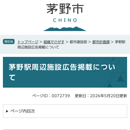
ペ
メ
ー
ニ
ジ
ュ
の
ー
先
を
頭
飛
で
ば
現在地
トップページ
>
組織でさがす
>
都市建設部
>
都市計画課
>
茅野駅
す
し
周辺施設広告掲載について
。
て
本
本
文
茅野駅周辺施設広告掲載につい
文
へ
て
ページID：0072739
更新日：2026年5月20日更新
ページ内目次